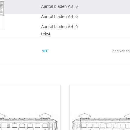
Aantal bladen A3
0
Aantal bladen A4
0
Aantal bladen A4
0
tekst
Gewicht in gram
105
MBT
Aan verlan
Bijzonderheden
gedetailleerde maatschets 
doorsnedes; het 2e blad beva
Opmerkingen
 motorrijtuig 2e/3e klasse BC 9910,
MBT El. motorrijtuig 2e klasse me
voorheen ZHESM 5, 6) voor Spoor 0
afdeling BD 9151-9161 voor Spoo
tekening Schaal 1 : 40 (29.03.222)
Bouwtekening Schaal 1 : 40 (29.0
EVOEGEN AAN WINKELWAGEN
TOEVOEGEN AAN WINKELWA