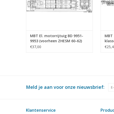
MBT El. motorrijtuig BD 9951-
MBT E
9953 (voorheen ZHESM 60-62)
klass
voor Spoor 0 - Bouwtekening
ZHESM
€37,00
€25,4
Schaal 1 : 40 (29.03.221)
Bouwt
(29.0
Meld je aan voor onze nieuwsbrief:
Klantenservice
Produ