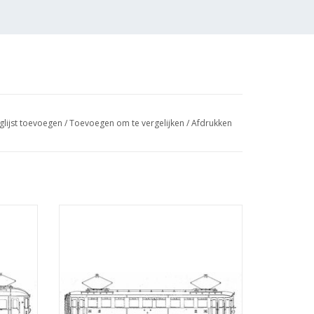
glijst toevoegen
/
Toevoegen om te vergelijken
/
Afdrukken
met modelmaten en enkele aanzichten en
t uitslagen van de rijtuig opbouw
t bagage
MBT El. motorrijtuig 3e klasse C 9001-9037
r 0 -
voor Spoor 0 - Bouwtekening Schaal 1 : 40
3.231)
(29.03.233)
GEN
TOEVOEGEN AAN WINKELWAGEN