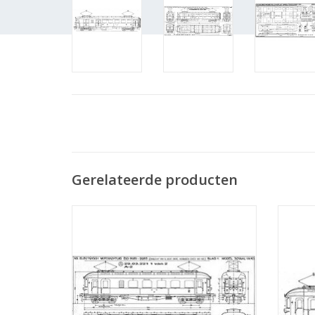
Gerelateerde producten
MBT El. motorrijtuig BD 9951-9953
MBT El.
(voorheen ZHESM 60-62) voor Spoor 0 -
9911 (
Bouwtekening Schaal 1 : 40 (29.03.221)
- Bouw
TOEVOEGEN AAN WINKELWAGEN
TO