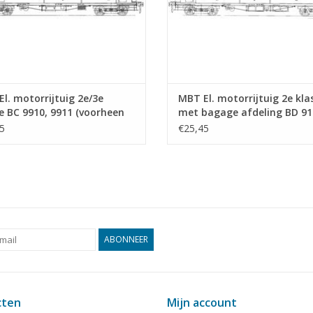
l. motorrijtuig 2e/3e
MBT El. motorrijtuig 2e kla
e BC 9910, 9911 (voorheen
met bagage afdeling BD 91
 5, 6) voor Spoor 0 -
9161 voor Spoor 0 -
5
€25,45
ekening Schaal 1 : 40
Bouwtekening Schaal 1 : 40
3.222)
(29.03.231)
ABONNEER
cten
Mijn account