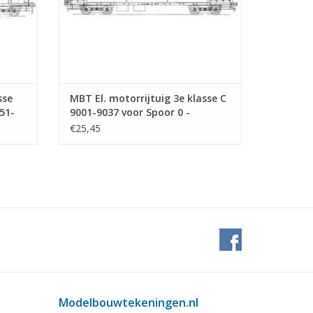
sse
MBT El. motorrijtuig 3e klasse C
51-
9001-9037 voor Spoor 0 -
Bouwtekening Schaal 1 : 40
€25,45
(29.03.233)
Modelbouwtekeningen.nl