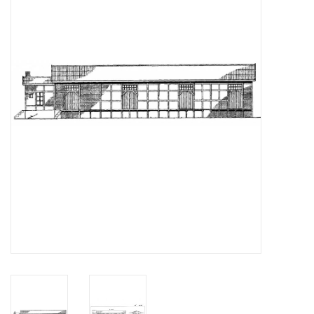
Tijdschriften
Nieuwe tekeningen
NIEUWE TIJDSCHRIFTEN
ABONNEMENT DE
MODELBOUWER
Bouwbeschrijvingen