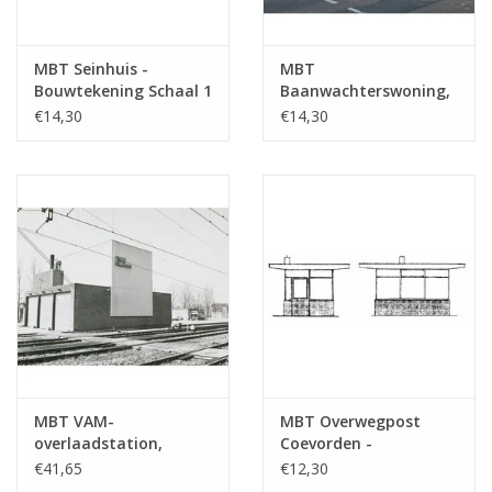
MBT Seinhuis -
MBT
Bouwtekening Schaal 1
Baanwachterswoning,
: 87 (30.01.008)
spoorlijn Apeldoorn -
€14,30
€14,30
Hengelo -
Bouwtekening Schaal 1
: 87 (30.01.009)
MBT VAM-
MBT Overwegpost
overlaadstation,
Coevorden -
Delft/Schiedam -
Bouwtekening Schaal 1
€41,65
€12,30
Bouwtekening Schaal 1
: 87 (30.01.011)