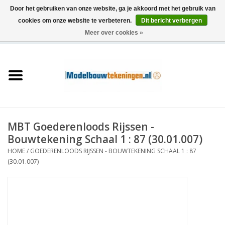
Door het gebruiken van onze website, ga je akkoord met het gebruik van
cookies om onze website te verbeteren.
Dit bericht verbergen
Meer over cookies »
0 Artikelen - €0,00
Home
Schepen
Treinen
MBT Goederenloods Rijssen -
Houtbouw
Bouwtekening Schaal 1 : 87 (30.01.007)
HOME
/
GOEDERENLOODS RIJSSEN - BOUWTEKENING SCHAAL 1 : 87
Scenery
(30.01.007)
Machines
Documentatie