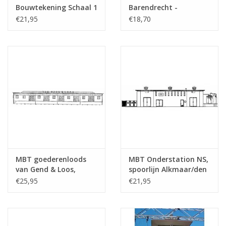
tekening
Bouwtekening Schaal 1
Barendrecht -
: 87 (30.01.001)
Bouwtekening Schaal 1
Aantal bladen A4 tekst
0
€21,95
€18,70
: 87 (30.01.002)
Gewicht in gram
65
Bijzonderheden
dM 1967/8
Kopie artikel: 32.01.007 (3
blz)
Opmerkingen
MBT goederenloods
MBT Onderstation NS,
van Gend & Loos,
spoorlijn Alkmaar/den
Vlissingen -
Helder - Bouwtekening
€25,95
€21,95
Bouwtekening Schaal 1
Schaal 1 : 87
: 87 (30.01.003)
(30.01.004)