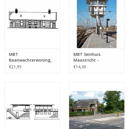
MBT
MBT Seinhuis
Baanwachterwoning,
Maastricht -
spoorlijn Amsterdam-
Bouwtekening Schaal 1
€21,95
€14,30
Haarlem -
: 87 (30.01.006)
Bouwtekening Schaal 1
: 87 (30.01.005)