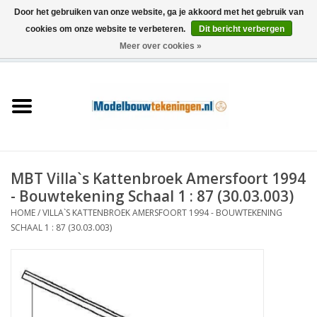
Door het gebruiken van onze website, ga je akkoord met het gebruik van
cookies om onze website te verbeteren.
Dit bericht verbergen
Meer over cookies »
0 Artikelen - €0,00
Home
Schepen
Treinen
MBT Villa`s Kattenbroek Amersfoort 1994
Houtbouw
- Bouwtekening Schaal 1 : 87 (30.03.003)
HOME
/
VILLA`S KATTENBROEK AMERSFOORT 1994 - BOUWTEKENING
Scenery
SCHAAL 1 : 87 (30.03.003)
Machines
Documentatie