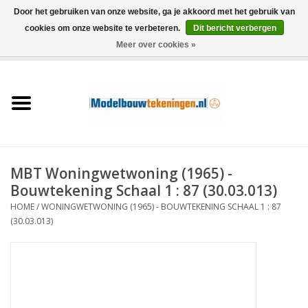
Door het gebruiken van onze website, ga je akkoord met het gebruik van
cookies om onze website te verbeteren.
Dit bericht verbergen
Meer over cookies »
0 Artikelen - €0,00
Home
Schepen
Treinen
MBT Woningwetwoning (1965) -
Houtbouw
Bouwtekening Schaal 1 : 87 (30.03.013)
HOME
/
WONINGWETWONING (1965) - BOUWTEKENING SCHAAL 1 : 87
Scenery
(30.03.013)
Machines
Documentatie