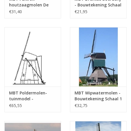
houtzaagmolen De
- Bouwtekening Schaal
Eenhoorn -
1 : 87 (30.06.005)
€31,40
€21,95
Bouwtekening Schaal 1
: 100 (30.06.004)
MBT Poldermolen-
MBT Wipwatermolen -
tuinmodel -
Bouwtekening Schaal 1
Bouwtekening Schaal 1
: 100 (30.06.007)
€65,55
€32,75
: 20 (30.06.006)