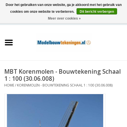
Door het gebruiken van onze website, ga je akkoord met het gebruik van
cookies om onze website te verbeteren.
Dit bericht verbergen
Meer over cookies »
0 Artikelen - €0,00
Home
Schepen
Treinen
MBT Korenmolen - Bouwtekening Schaal
Houtbouw
1 : 100 (30.06.008)
HOME
/
KORENMOLEN - BOUWTEKENING SCHAAL 1 : 100 (30.06.008)
Scenery
Machines
Documentatie