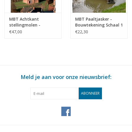
MBT Achtkant
MBT Paaltjasker -
stellingmolen -
Bouwtekening Schaal 1
Bouwtekening Schaal 1
: 20 (30.06.012)
€47,00
€22,30
: 50 (30.06.011)
Meld je aan voor onze nieuwsbrief:
ABONNEER