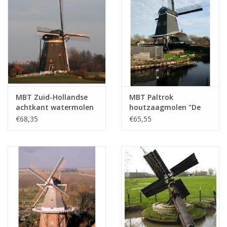
MBT Zuid-Hollandse
MBT Paltrok
achtkant watermolen
houtzaagmolen "De
- Bouwtekening Schaal
Eenhoorn" -
€68,35
€65,55
1 : 7 (30.06.009)
Bouwtekening Schaal 1
: 25 (30.06.010)