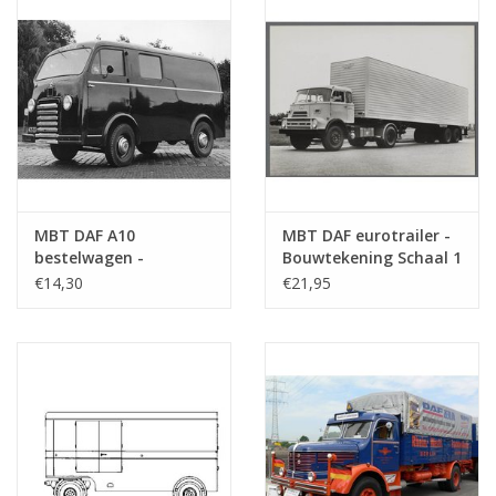
MBT DAF A10
MBT DAF eurotrailer -
bestelwagen -
Bouwtekening Schaal 1
Bouwtekening Schaal 1
: 35 (40.04.009)
€14,30
€21,95
: 35 (40.04.008)