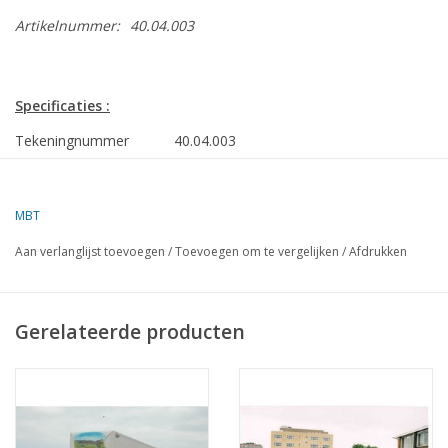
Artikelnummer:
40.04.003
Specificaties :
Tekeningnummer
40.04.003
Auteur
J. Martens
Omschrijving
Henschel trekker HS 130
MBT
diesel
Aan verlanglijst toevoegen
/
Toevoegen om te vergelijken
/
Afdrukken
Ì´Ì_
Kwaliteit
Ì´Ì_
Moeilijkheidsgraad
Gerelateerde producten
Schaal
1 : 25
Aantal bladen A00
0
Aantal bladen A0
0
Aantal bladen A1
0