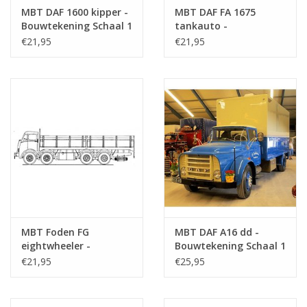
MBT DAF 1600 kipper -
MBT DAF FA 1675
Bouwtekening Schaal 1
tankauto -
: N/A (40.04.004)
Bouwtekening Schaal 1
€21,95
€21,95
: 40 (40.04.005)
MBT Foden FG
MBT DAF A16 dd -
eightwheeler -
Bouwtekening Schaal 1
Bouwtekening Schaal 1
: 35 (40.04.007)
€21,95
€25,95
: 40 (40.04.006)