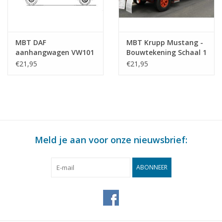
MBT DAF
MBT Krupp Mustang -
aanhangwagen VW101
Bouwtekening Schaal 1
- Bouwtekening Schaal
: 40 (40.04.011)
€21,95
€21,95
1 : 40 (40.04.010)
Meld je aan voor onze nieuwsbrief:
ABONNEER