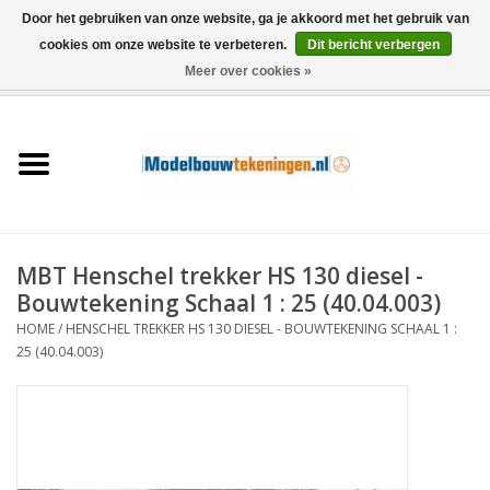
Door het gebruiken van onze website, ga je akkoord met het gebruik van
cookies om onze website te verbeteren.
Dit bericht verbergen
Meer over cookies »
0 Artikelen - €0,00
Home
Schepen
Treinen
MBT Henschel trekker HS 130 diesel -
Houtbouw
Bouwtekening Schaal 1 : 25 (40.04.003)
HOME
/
HENSCHEL TREKKER HS 130 DIESEL - BOUWTEKENING SCHAAL 1 :
Scenery
25 (40.04.003)
Machines
Documentatie