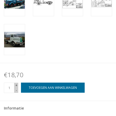
€18,70
+
TOEVOEGEN AAN WINKELWAGEN
-
Informatie