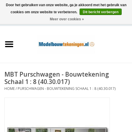
Door het gebruiken van onze website, ga je akkoord met het gebruik van
cookies om onze website te verbeteren.
Dit bericht verbergen
Meer over cookies »
0 Artikelen - €0,00
Home
Schepen
Treinen
MBT Purschwagen - Bouwtekening
Houtbouw
Schaal 1 : 8 (40.30.017)
HOME
/
PURSCHWAGEN - BOUWTEKENING SCHAAL 1 : 8 (40.30.017)
Scenery
Machines
Documentatie