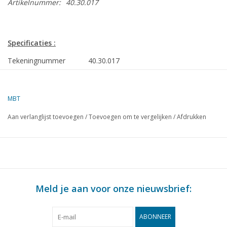
Artikelnummer:
40.30.017
Specificaties :
Tekeningnummer
40.30.017
Auteur
F.P.J. Zwartjes
Omschrijving
Purschwagen
MBT
Kwaliteit
D
Aan verlanglijst toevoegen
/
Toevoegen om te vergelijken
/
Afdrukken
Ì´Ì_
Moeilijkheidsgraad
Schaal
1 : 8
Aantal bladen A00
0
Aantal bladen A0
0
Meld je aan voor onze nieuwsbrief:
Aantal bladen A1
0
ABONNEER
Aantal bladen A2
3