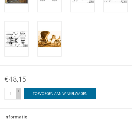
€48,15
+
TOEVOEGEN AAN WINKELWAGEN
-
Informatie