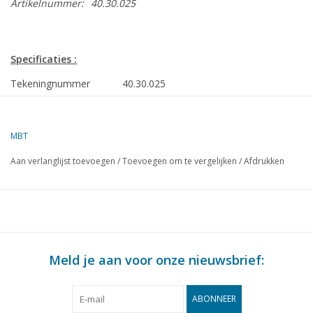
Artikelnummer:
40.30.025
Specificaties :
Tekeningnummer
40.30.025
Auteur
F.P.J. Zwartjes
MBT
Omschrijving
Clarence
Aan verlanglijst toevoegen
/
Toevoegen om te vergelijken
/
Afdrukken
Kwaliteit
E
Moeilijkheidsgraad
Schaal
1 : 8
Aantal bladen A00
0
Meld je aan voor onze nieuwsbrief:
Aantal bladen A0
0
Aantal bladen A1
0
ABONNEER