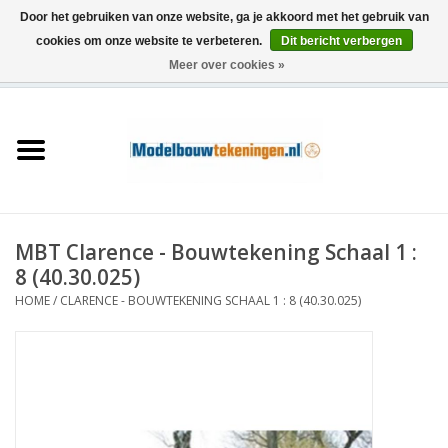
Door het gebruiken van onze website, ga je akkoord met het gebruik van
cookies om onze website te verbeteren.
Dit bericht verbergen
Meer over cookies »
0 Artikelen - €0,00
Home
Schepen
Treinen
MBT Clarence - Bouwtekening Schaal 1 :
Houtbouw
8 (40.30.025)
HOME
/
CLARENCE - BOUWTEKENING SCHAAL 1 : 8 (40.30.025)
Scenery
Machines
Documentatie