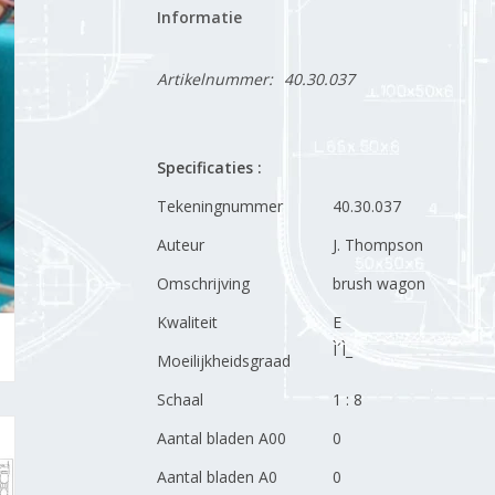
Informatie
Artikelnummer:
40.30.037
Specificaties :
Tekeningnummer
40.30.037
Auteur
J. Thompson
Omschrijving
brush wagon
Kwaliteit
E
Ì´Ì_
Moeilijkheidsgraad
Schaal
1 : 8
Aantal bladen A00
0
Aantal bladen A0
0