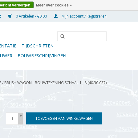
bericht verbergen
Meer over cookies »
0 Artikelen - €0,00
Mijn account / Registreren
NTATIE
TIJDSCHRIFTEN
OUWER
BOUWBESCHRIJVINGEN
E
/
BRUSH WAGON - BOUWTEKENING SCHAAL 1 : 8 (40.30.037)
+
TOEVOEGEN AAN WINKELWAGEN
-