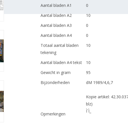
Aantal bladen A1
0
Aantal bladen A2
10
Aantal bladen A3
0
Aantal bladen A4
0
Totaal aantal bladen
10
tekening
Aantal bladen A4 tekst
10
Gewicht in gram
95
Bijzonderheden
dM 1989/4,6,7
Kopie artikel: 42.30.03
blz)
Ì´Ì_
Opmerkingen