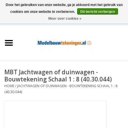
Door het gebruiken van onze website, ga je akkoord met het gebruik van
cookies om onze website te verbeteren.
Dit bericht verbergen
Meer over cookies »
0 Artikelen - €0,00
Home
Schepen
Treinen
MBT Jachtwagen of duinwagen -
Houtbouw
Bouwtekening Schaal 1 : 8 (40.30.044)
HOME
/
JACHTWAGEN OF DUINWAGEN - BOUWTEKENING SCHAAL 1 : 8
Scenery
(40.30.044)
Machines
Documentatie