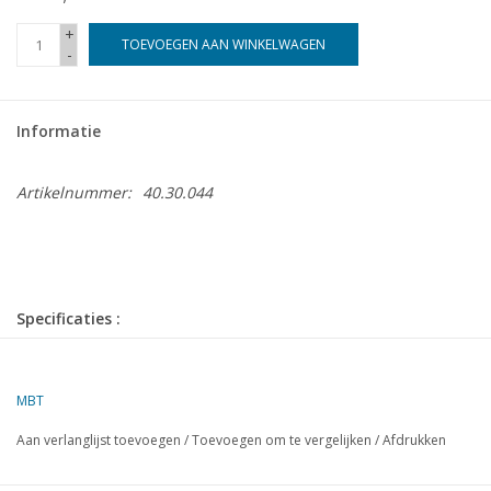
+
TOEVOEGEN AAN WINKELWAGEN
-
Informatie
Artikelnummer:
40.30.044
Specificaties :
Tekeningnummer
40.30.044
Auteur
MBT
H. Bos
Aan verlanglijst toevoegen
/
Toevoegen om te vergelijken
/
Afdrukken
Omschrijving
jachtwagen of duinwagen
Kwaliteit
D