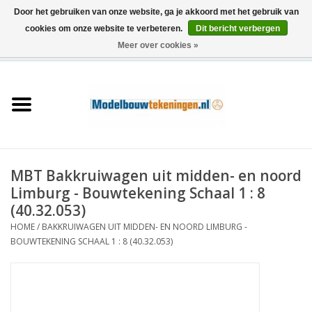
Door het gebruiken van onze website, ga je akkoord met het gebruik van
cookies om onze website te verbeteren.
Dit bericht verbergen
Meer over cookies »
0 Artikelen - €0,00
Home
Schepen
Treinen
MBT Bakkruiwagen uit midden- en noord
Houtbouw
Limburg - Bouwtekening Schaal 1 : 8
(40.32.053)
Scenery
HOME
/
BAKKRUIWAGEN UIT MIDDEN- EN NOORD LIMBURG -
BOUWTEKENING SCHAAL 1 : 8 (40.32.053)
Machines
Documentatie