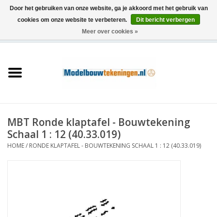
Door het gebruiken van onze website, ga je akkoord met het gebruik van
cookies om onze website te verbeteren.
Dit bericht verbergen
Meer over cookies »
0 Artikelen - €0,00
Home
Schepen
Treinen
MBT Ronde klaptafel - Bouwtekening
Houtbouw
Schaal 1 : 12 (40.33.019)
HOME
/
RONDE KLAPTAFEL - BOUWTEKENING SCHAAL 1 : 12 (40.33.019)
Scenery
Machines
Documentatie