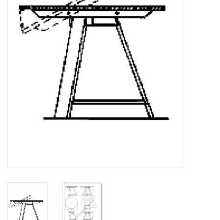
Tijdschriften
Nieuwe tekeningen
NIEUWE TIJDSCHRIFTEN
ABONNEMENT DE
MODELBOUWER
Bouwbeschrijvingen