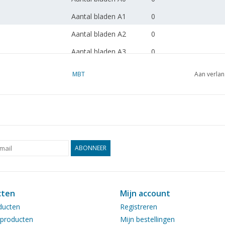
Aantal bladen A1
0
Aantal bladen A2
0
Aantal bladen A3
0
Aantal bladen A4
1
MBT
Aan verlan
Totaal aantal bladen
1
tekening
Aantal bladen A4 tekst
0
Gewicht in gram
30
ABONNEER
Bijzonderheden
dM 1995/5
Kopie artikel: 42.33.023
blz)
cten
Mijn account
ducten
Registreren
Opmerkingen
producten
Mijn bestellingen