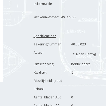
Informatie
Artikelnummer:
40.33.023
Specificaties :
Tekeningnummer
40.33.023
Auteur
C.A.den Hartog
Omschrijving
hobbelpaard
Kwaliteit
B
Moeilijkheidsgraad
Schaal
Aantal bladen A00
0
Aantal bladen A0
0