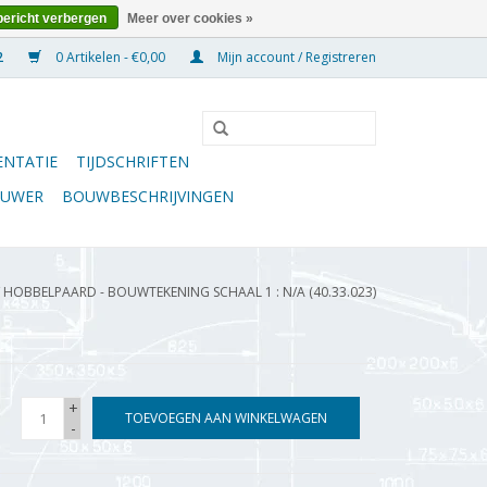
bericht verbergen
Meer over cookies »
0 Artikelen - €0,00
Mijn account / Registreren
NTATIE
TIJDSCHRIFTEN
OUWER
BOUWBESCHRIJVINGEN
/
HOBBELPAARD - BOUWTEKENING SCHAAL 1 : N/A (40.33.023)
+
TOEVOEGEN AAN WINKELWAGEN
-