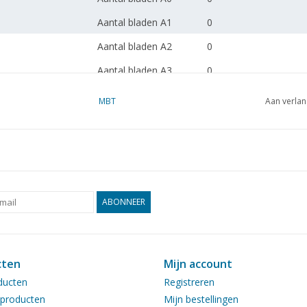
Aantal bladen A1
0
Aantal bladen A2
0
Aantal bladen A3
0
Aantal bladen A4
1
MBT
Aan verlan
Totaal aantal bladen
1
tekening
Aantal bladen A4 tekst
0
Gewicht in gram
30
ABONNEER
Bijzonderheden
Opmerkingen
cten
Mijn account
ducten
Registreren
producten
Mijn bestellingen