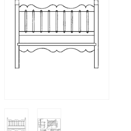
Tijdschriften
Nieuwe tekeningen
NIEUWE TIJDSCHRIFTEN
ABONNEMENT DE
MODELBOUWER
Bouwbeschrijvingen