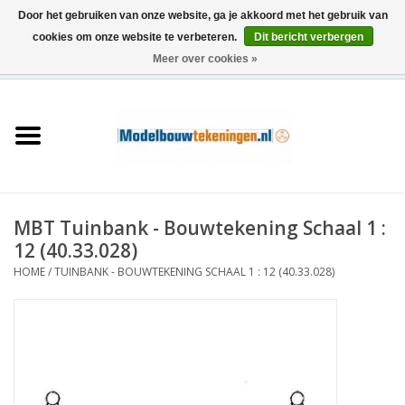
Door het gebruiken van onze website, ga je akkoord met het gebruik van
cookies om onze website te verbeteren.
Dit bericht verbergen
Meer over cookies »
0 Artikelen - €0,00
Home
Schepen
Treinen
MBT Tuinbank - Bouwtekening Schaal 1 :
Houtbouw
12 (40.33.028)
HOME
/
TUINBANK - BOUWTEKENING SCHAAL 1 : 12 (40.33.028)
Scenery
Machines
Documentatie