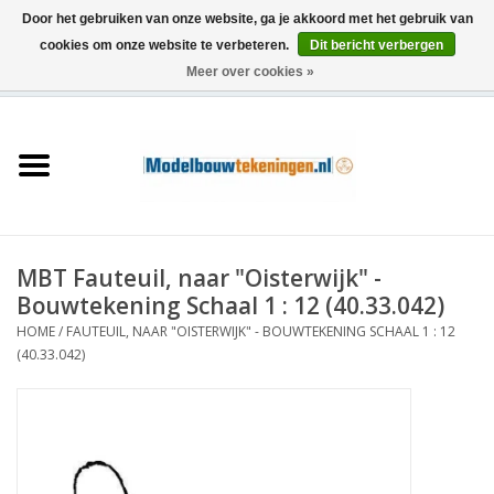
Door het gebruiken van onze website, ga je akkoord met het gebruik van
cookies om onze website te verbeteren.
Dit bericht verbergen
Meer over cookies »
0 Artikelen - €0,00
Home
Schepen
Treinen
MBT Fauteuil, naar "Oisterwijk" -
Houtbouw
Bouwtekening Schaal 1 : 12 (40.33.042)
HOME
/
FAUTEUIL, NAAR "OISTERWIJK" - BOUWTEKENING SCHAAL 1 : 12
Scenery
(40.33.042)
Machines
Documentatie