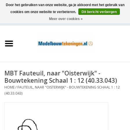
Door het gebruiken van onze website, ga je akkoord met het gebruik van
cookies om onze website te verbeteren.
Dit bericht verbergen
Meer over cookies »
0 Artikelen - €0,00
Home
Schepen
Treinen
MBT Fauteuil, naar "Oisterwijk" -
Houtbouw
Bouwtekening Schaal 1 : 12 (40.33.043)
HOME
/
FAUTEUIL, NAAR "OISTERWIJK" - BOUWTEKENING SCHAAL 1 : 12
Scenery
(40.33.043)
Machines
Documentatie