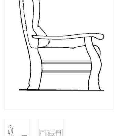
Tijdschriften
Nieuwe tekeningen
NIEUWE TIJDSCHRIFTEN
ABONNEMENT DE
MODELBOUWER
Bouwbeschrijvingen