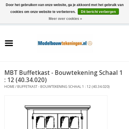
Door het gebruiken van onze website, ga je akkoord met het gebruik van
cookies om onze website te verbeteren.
Dit bericht verbergen
Meer over cookies »
0 Artikelen - €0,00
Home
Schepen
Treinen
MBT Buffetkast - Bouwtekening Schaal 1
Houtbouw
: 12 (40.34.020)
HOME
/
BUFFETKAST - BOUWTEKENING SCHAAL 1 : 12 (40.34.020)
Scenery
Machines
Documentatie