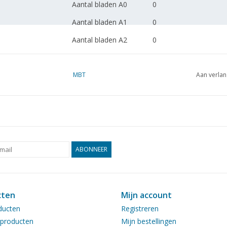
Aantal bladen A0
0
Aantal bladen A1
0
Aantal bladen A2
0
Aantal bladen A3
0
Aantal bladen A4
MBT
1
Aan verlan
Totaal aantal bladen
1
tekening
Aantal bladen A4 tekst
0
Gewicht in gram
30
ABONNEER
Bijzonderheden
Opmerkingen
cten
Mijn account
ducten
Registreren
producten
Mijn bestellingen