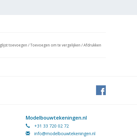
glijst toevoegen
/
Toevoegen om te vergelijken
/
Afdrukken
Pater
en met de bijgesloten beschrijving;
Modelbouwtekeningen.nl
+31 33 720 02 72
 (2 blz)
info@modelbouwtekeningen.nl