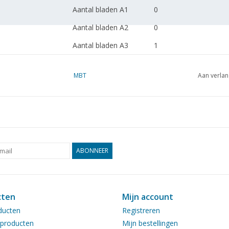
Aantal bladen A1
0
Aantal bladen A2
0
Aantal bladen A3
1
Aantal bladen A4
0
MBT
Aan verlan
Totaal aantal bladen
1
tekening
Aantal bladen A4 tekst
0
Gewicht in gram
45
Bijzonderheden
naar gegevens van E. 
ABONNEER
dM 2008/2 (komt overe
bevat één foto)
cten
Mijn account
ducten
Registreren
Kopie artikel: 42.34.024
producten
Mijn bestellingen