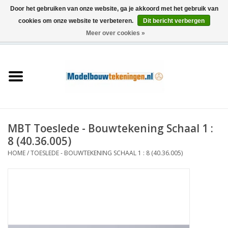
Door het gebruiken van onze website, ga je akkoord met het gebruik van
cookies om onze website te verbeteren.
Dit bericht verbergen
Meer over cookies »
0 Artikelen - €0,00
Home
Schepen
Treinen
MBT Toeslede - Bouwtekening Schaal 1 :
Houtbouw
8 (40.36.005)
HOME
/
TOESLEDE - BOUWTEKENING SCHAAL 1 : 8 (40.36.005)
Scenery
Machines
Documentatie