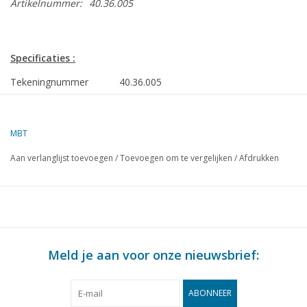
Artikelnummer:
40.36.005
Specificaties :
Tekeningnummer
40.36.005
Auteur
C.
Nierse
MBT
Omschrijving
toeslede
Aan verlanglijst toevoegen
/
Toevoegen om te vergelijken
/
Afdrukken
Kwaliteit
C
Ì´Ì_
Moeilijkheidsgraad
Schaal
1 : 8
Aantal bladen A00
0
Meld je aan voor onze nieuwsbrief:
Aantal bladen A0
0
ABONNEER
Aantal bladen A1
0