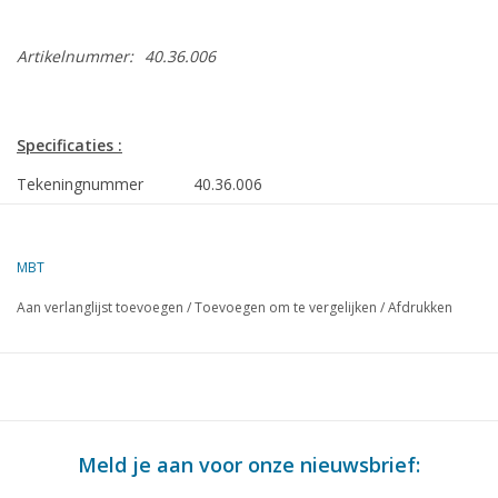
Artikelnummer:
40.36.006
Specificaties :
Tekeningnummer
40.36.006
Auteur
F.P.J. Zwartjes
MBT
Omschrijving
luxe of open slee van de Zwitserse
Posterijen
Aan verlanglijst toevoegen
/
Toevoegen om te vergelijken
/
Afdrukken
Kwaliteit
D
Moeilijkheidsgraad
Schaal
1 : 10
Aantal bladen A00
0
Meld je aan voor onze nieuwsbrief: