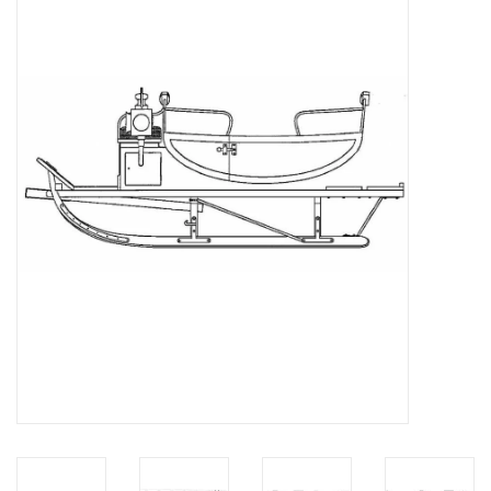
Tijdschriften
Nieuwe tekeningen
NIEUWE TIJDSCHRIFTEN
ABONNEMENT DE
MODELBOUWER
Bouwbeschrijvingen