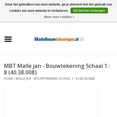
Door het gebruiken van onze website, ga je akkoord met het gebruik van
cookies om onze website te verbeteren.
Dit bericht verbergen
Meer over cookies »
0 Artikelen - €0,00
Home
Schepen
Treinen
MBT Malle jan - Bouwtekening Schaal 1 :
Houtbouw
8 (40.38.008)
HOME
/
MALLE JAN - BOUWTEKENING SCHAAL 1 : 8 (40.38.008)
Scenery
Machines
Documentatie