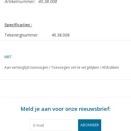
Artikelnummer:
40.38.008
Specificaties :
Tekeningnummer
40.38.008
Auteur
J. Thompson
Omschrijving
malle jan
MBT
Kwaliteit
A
Aan verlanglijst toevoegen
/
Toevoegen om te vergelijken
/
Afdrukken
Ì´Ì_
Moeilijkheidsgraad
Schaal
1 : 8
Aantal bladen A00
0
Aantal bladen A0
0
Meld je aan voor onze nieuwsbrief:
Aantal bladen A1
0
ABONNEER
Aantal bladen A2
1