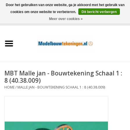
Door het gebruiken van onze website, ga je akkoord met het gebruik van
cookies om onze website te verbeteren.
Dit bericht verbergen
Meer over cookies »
0 Artikelen - €0,00
Home
Schepen
Treinen
MBT Malle jan - Bouwtekening Schaal 1 :
Houtbouw
8 (40.38.009)
HOME
/
MALLE JAN - BOUWTEKENING SCHAAL 1 : 8 (40.38.009)
Scenery
Machines
Documentatie