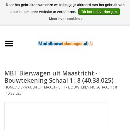
Door het gebruiken van onze website, ga je akkoord met het gebruik van
cookies om onze website te verbeteren.
Dit bericht verbergen
Meer over cookies »
0 Artikelen - €0,00
Home
Schepen
Treinen
MBT Bierwagen uit Maastricht -
Houtbouw
Bouwtekening Schaal 1 : 8 (40.38.025)
HOME
/
BIERWAGEN UIT MAASTRICHT - BOUWTEKENING SCHAAL 1 : 8
Scenery
(40.38.025)
Machines
Documentatie