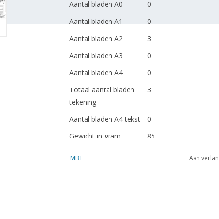
Aantal bladen A0
0
Aantal bladen A1
0
Aantal bladen A2
3
Aantal bladen A3
0
Aantal bladen A4
0
Totaal aantal bladen
3
tekening
Aantal bladen A4 tekst
0
Gewicht in gram
85
Bijzonderheden
MBT
Aan verlan
Opmerkingen