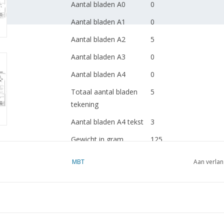
Aantal bladen A0
0
Aantal bladen A1
0
Aantal bladen A2
5
Aantal bladen A3
0
Aantal bladen A4
0
Totaal aantal bladen
5
tekening
Aantal bladen A4 tekst
3
Gewicht in gram
125
Bijzonderheden
MBT
Aan verlan
Opmerkingen