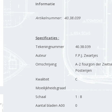
Informatie
Artikelnummer:
40.38.039
Specificaties :
Tekeningnummer
40.38.039
Auteur
F.P.J. Zwartjes
Omschrijving
A-2 fourgon der Zwits
Posterijen
Kwaliteit
C
Moeilijkheidsgraad
Schaal
1 : 8
Aantal bladen A00
0