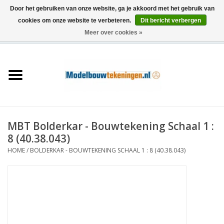
Door het gebruiken van onze website, ga je akkoord met het gebruik van
cookies om onze website te verbeteren.
Dit bericht verbergen
Meer over cookies »
0 Artikelen - €0,00
Home
Schepen
Treinen
MBT Bolderkar - Bouwtekening Schaal 1 :
Houtbouw
8 (40.38.043)
HOME
/
BOLDERKAR - BOUWTEKENING SCHAAL 1 : 8 (40.38.043)
Scenery
Machines
Documentatie