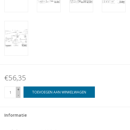
€56,35
+
TOEVOEGEN AAN WINKELWAGEN
-
Informatie