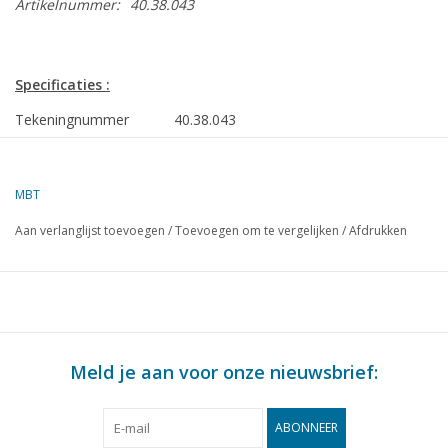
Artikelnummer:
40.38.043
Specificaties :
Tekeningnummer
40.38.043
Auteur
W. Smedts
MBT
Omschrijving
bolderkar
Aan verlanglijst toevoegen
/
Toevoegen om te vergelijken
/
Afdrukken
Kwaliteit
C
Moeilijkheidsgraad
Schaal
1 : 8
Aantal bladen A00
0
Meld je aan voor onze nieuwsbrief:
Aantal bladen A0
0
Aantal bladen A1
0
ABONNEER