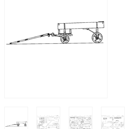
Tijdschriften
Nieuwe tekeningen
NIEUWE TIJDSCHRIFTEN
ABONNEMENT DE
MODELBOUWER
Bouwbeschrijvingen