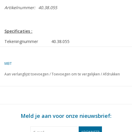
Artikelnummer:
40.38.055
Specificaties :
Tekeningnummer
40.38.055
Auteur
J. van Roekel
MBT
Omschrijving
Groningse groentenwagen
Aan verlanglijst toevoegen
/
Toevoegen om te vergelijken
/
Afdrukken
Kwaliteit
D
Moeilijkheidsgraad
Schaal
1 : 8
Aantal bladen A00
0
Meld je aan voor onze nieuwsbrief:
Aantal bladen A0
0
Aantal bladen A1
4