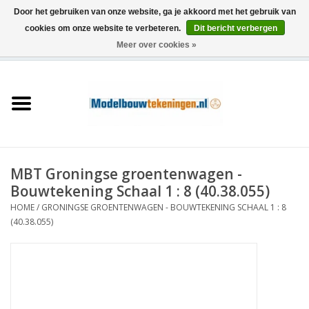
Door het gebruiken van onze website, ga je akkoord met het gebruik van
cookies om onze website te verbeteren.
Dit bericht verbergen
Meer over cookies »
0 Artikelen - €0,00
Home
Schepen
Treinen
MBT Groningse groentenwagen -
Houtbouw
Bouwtekening Schaal 1 : 8 (40.38.055)
HOME
/
GRONINGSE GROENTENWAGEN - BOUWTEKENING SCHAAL 1 : 8
Scenery
(40.38.055)
Machines
Documentatie