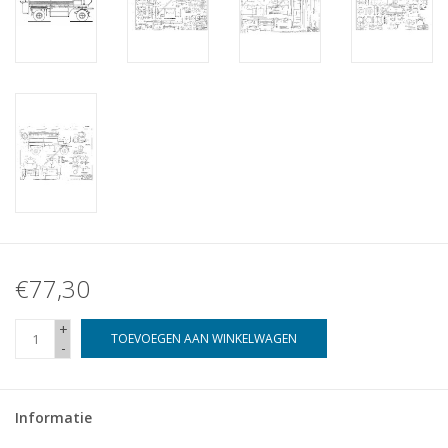
€77,30
+
TOEVOEGEN AAN WINKELWAGEN
-
Informatie