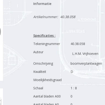
Informatie
Artikelnummer:
40.38.058
Specificaties :
Tekeningnummer
40.38.058
Auteur
L.H.M. Vrijhoeven
Omschrijving
boomverplantwagen
Kwaliteit
D
Moeilijkheidsgraad
Schaal
1 : 8
Aantal bladen A00
0
Aantal bladen A0
0