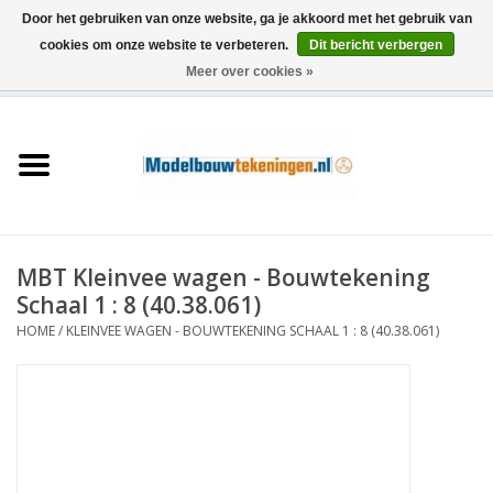
Door het gebruiken van onze website, ga je akkoord met het gebruik van
cookies om onze website te verbeteren.
Dit bericht verbergen
Meer over cookies »
0 Artikelen - €0,00
Home
Schepen
Treinen
MBT Kleinvee wagen - Bouwtekening
Houtbouw
Schaal 1 : 8 (40.38.061)
HOME
/
KLEINVEE WAGEN - BOUWTEKENING SCHAAL 1 : 8 (40.38.061)
Scenery
Machines
Documentatie