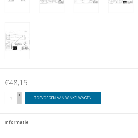
€48,15
+
TOEVOEGEN AAN WINKELWAGEN
-
Informatie