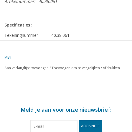
Artikelnummer:
40.38.061
Specificaties :
Tekeningnummer
40.38.061
Auteur
H. Bos
MBT
Omschrijving
Kleinvee wagen
Aan verlanglijst toevoegen
/
Toevoegen om te vergelijken
/
Afdrukken
Kwaliteit
D
Moeilijkheidsgraad
Schaal
1 : 8
Aantal bladen A00
0
Meld je aan voor onze nieuwsbrief:
Aantal bladen A0
0
Aantal bladen A1
0
ABONNEER