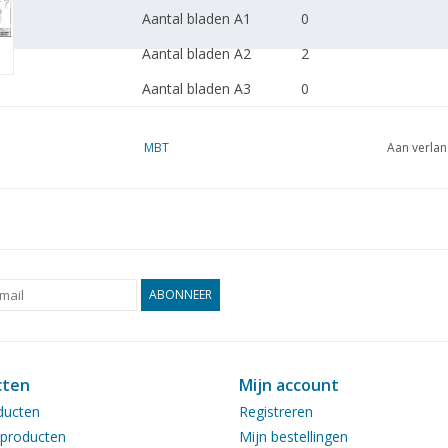
Aantal bladen A1
0
Aantal bladen A2
2
Aantal bladen A3
0
Aantal bladen A4
0
MBT
Aan verlan
Totaal aantal bladen
2
tekening
Aantal bladen A4 tekst
0
Gewicht in gram
65
Bijzonderheden
dM 1989/8,9
ABONNEER
Kopie artikel: 42.39.031
blz)
cten
Mijn account
Opmerkingen
ducten
Registreren
producten
Mijn bestellingen