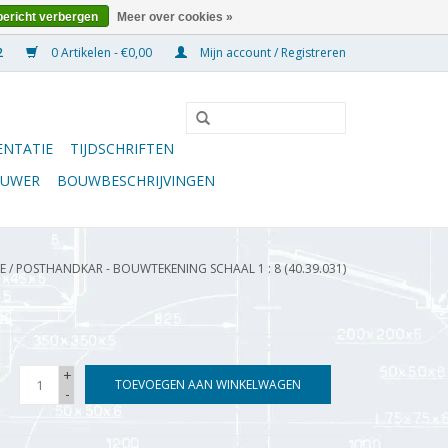
bericht verbergen
Meer over cookies »
0 Artikelen - €0,00
Mijn account / Registreren
NTATIE
TIJDSCHRIFTEN
OUWER
BOUWBESCHRIJVINGEN
E
/
POSTHANDKAR - BOUWTEKENING SCHAAL 1 : 8 (40.39.031)
+
TOEVOEGEN AAN WINKELWAGEN
-