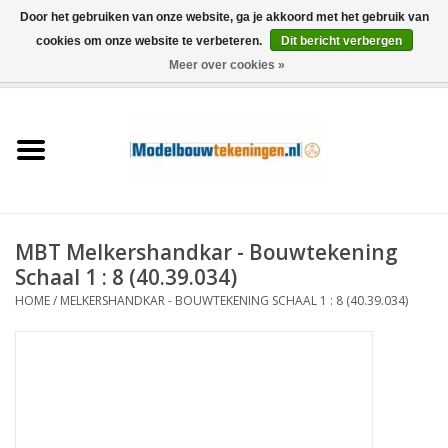
Door het gebruiken van onze website, ga je akkoord met het gebruik van
cookies om onze website te verbeteren.
Dit bericht verbergen
Meer over cookies »
0 Artikelen - €0,00
Home
Schepen
Treinen
MBT Melkershandkar - Bouwtekening
Houtbouw
Schaal 1 : 8 (40.39.034)
HOME
/
MELKERSHANDKAR - BOUWTEKENING SCHAAL 1 : 8 (40.39.034)
Scenery
Machines
Documentatie