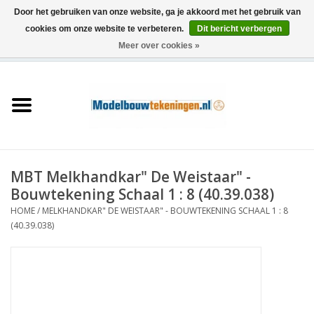
Door het gebruiken van onze website, ga je akkoord met het gebruik van
cookies om onze website te verbeteren.
Dit bericht verbergen
Meer over cookies »
0 Artikelen - €0,00
Home
Schepen
Treinen
MBT Melkhandkar" De Weistaar" -
Houtbouw
Bouwtekening Schaal 1 : 8 (40.39.038)
HOME
/
MELKHANDKAR" DE WEISTAAR" - BOUWTEKENING SCHAAL 1 : 8
Scenery
(40.39.038)
Machines
Documentatie