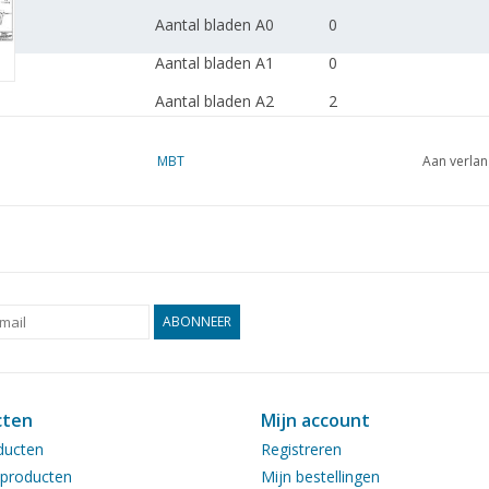
Aantal bladen A0
0
Aantal bladen A1
0
Aantal bladen A2
2
Aantal bladen A3
0
MBT
Aan verlan
Aantal bladen A4
0
Totaal aantal bladen
2
tekening
Aantal bladen A4 tekst
0
Gewicht in gram
65
ABONNEER
Bijzonderheden
Opmerkingen
cten
Mijn account
ducten
Registreren
producten
Mijn bestellingen