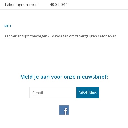
Tekeningnummer
40.39.044
Auteur
T. Hermans
MBT
Omschrijving
petroleumhand/hondekar "De
Automaat"
Aan verlanglijst toevoegen
/
Toevoegen om te vergelijken
/
Afdrukken
Kwaliteit
C
Moeilijkheidsgraad
Schaal
1 : 8
Aantal bladen A00
0
Meld je aan voor onze nieuwsbrief:
Aantal bladen A0
0
ABONNEER
Aantal bladen A1
0
Aantal bladen A2
3
Aantal bladen A3
0
Aantal bladen A4
0