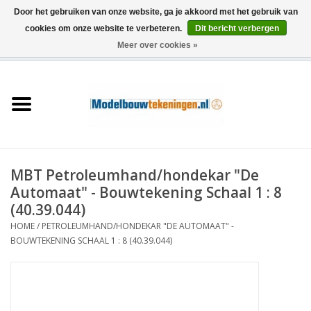
Door het gebruiken van onze website, ga je akkoord met het gebruik van
cookies om onze website te verbeteren.
Dit bericht verbergen
Meer over cookies »
0 Artikelen - €0,00
Home
Schepen
Treinen
MBT Petroleumhand/hondekar "De
Houtbouw
Automaat" - Bouwtekening Schaal 1 : 8
(40.39.044)
Scenery
HOME
/
PETROLEUMHAND/HONDEKAR "DE AUTOMAAT" -
BOUWTEKENING SCHAAL 1 : 8 (40.39.044)
Machines
Documentatie