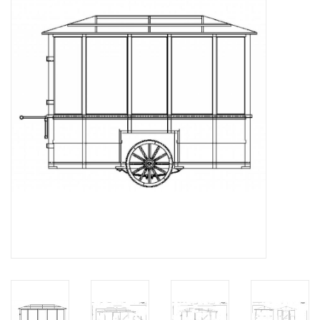
Tijdschriften
Nieuwe tekeningen
NIEUWE TIJDSCHRIFTEN
ABONNEMENT DE
MODELBOUWER
Bouwbeschrijvingen