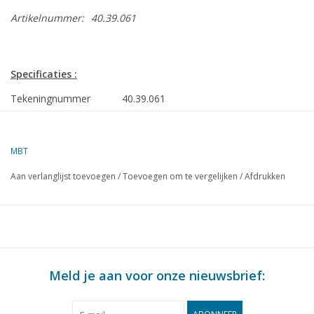
Artikelnummer:
40.39.061
Specificaties :
Tekeningnummer
40.39.061
Auteur
F.P.J. Zwartjes
MBT
Omschrijving
straatverkoopwagen
Aan verlanglijst toevoegen
/
Toevoegen om te vergelijken
/
Afdrukken
Kwaliteit
B
Moeilijkheidsgraad
Schaal
1 : 8
Aantal bladen A00
0
Meld je aan voor onze nieuwsbrief:
Aantal bladen A0
0
Aantal bladen A1
0