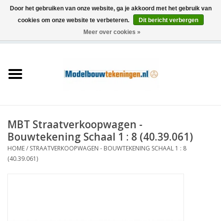
Door het gebruiken van onze website, ga je akkoord met het gebruik van
cookies om onze website te verbeteren.
Dit bericht verbergen
Meer over cookies »
0 Artikelen - €0,00
Home
Schepen
Treinen
MBT Straatverkoopwagen -
Houtbouw
Bouwtekening Schaal 1 : 8 (40.39.061)
HOME
/
STRAATVERKOOPWAGEN - BOUWTEKENING SCHAAL 1 : 8
Scenery
(40.39.061)
Machines
Documentatie