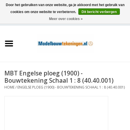
Door het gebruiken van onze website, ga je akkoord met het gebruik van
cookies om onze website te verbeteren.
Dit bericht verbergen
Meer over cookies »
0 Artikelen - €0,00
Home
Schepen
Treinen
MBT Engelse ploeg (1900) -
Houtbouw
Bouwtekening Schaal 1 : 8 (40.40.001)
HOME
/
ENGELSE PLOEG (1900) - BOUWTEKENING SCHAAL 1 : 8 (40.40.001)
Scenery
Machines
Documentatie