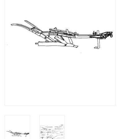
Tijdschriften
Nieuwe tekeningen
NIEUWE TIJDSCHRIFTEN
ABONNEMENT DE
MODELBOUWER
Bouwbeschrijvingen