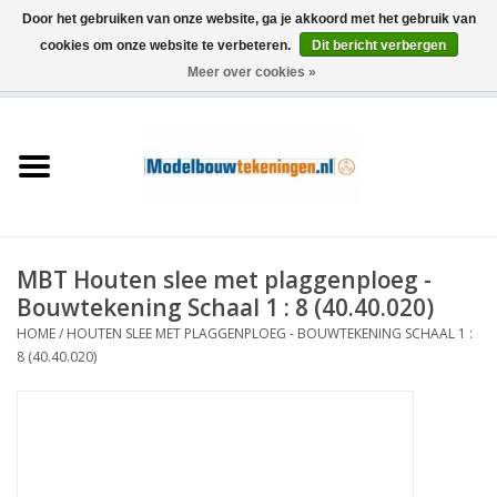
Door het gebruiken van onze website, ga je akkoord met het gebruik van
cookies om onze website te verbeteren.
Dit bericht verbergen
Meer over cookies »
0 Artikelen - €0,00
Home
Schepen
Treinen
MBT Houten slee met plaggenploeg -
Houtbouw
Bouwtekening Schaal 1 : 8 (40.40.020)
HOME
/
HOUTEN SLEE MET PLAGGENPLOEG - BOUWTEKENING SCHAAL 1 :
Scenery
8 (40.40.020)
Machines
Documentatie