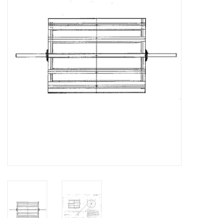
Tijdschriften
Nieuwe tekeningen
NIEUWE TIJDSCHRIFTEN
ABONNEMENT DE
MODELBOUWER
Bouwbeschrijvingen