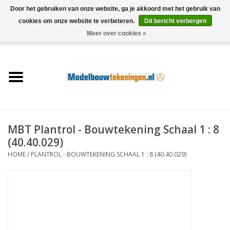
Door het gebruiken van onze website, ga je akkoord met het gebruik van
cookies om onze website te verbeteren.
Dit bericht verbergen
Meer over cookies »
0 Artikelen - €0,00
Home
Schepen
Treinen
MBT Plantrol - Bouwtekening Schaal 1 : 8
Houtbouw
(40.40.029)
HOME
/
PLANTROL - BOUWTEKENING SCHAAL 1 : 8 (40.40.029)
Scenery
Machines
Documentatie