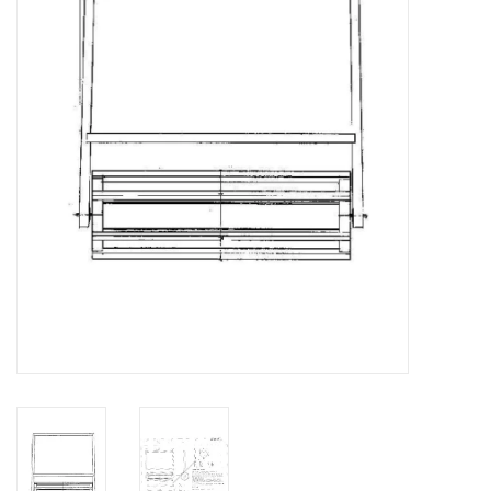
Tijdschriften
Nieuwe tekeningen
NIEUWE TIJDSCHRIFTEN
ABONNEMENT DE
MODELBOUWER
Bouwbeschrijvingen