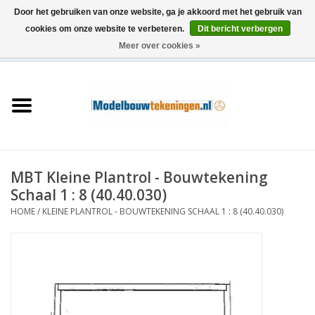
Door het gebruiken van onze website, ga je akkoord met het gebruik van
cookies om onze website te verbeteren.
Dit bericht verbergen
Meer over cookies »
0 Artikelen - €0,00
Home
Schepen
Treinen
MBT Kleine Plantrol - Bouwtekening
Houtbouw
Schaal 1 : 8 (40.40.030)
HOME
/
KLEINE PLANTROL - BOUWTEKENING SCHAAL 1 : 8 (40.40.030)
Scenery
Machines
Documentatie