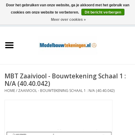
Door het gebruiken van onze website, ga je akkoord met het gebruik van
cookies om onze website te verbeteren.
Dit bericht verbergen
Meer over cookies »
0 Artikelen - €0,00
Home
Schepen
Treinen
MBT Zaaiviool - Bouwtekening Schaal 1 :
Houtbouw
N/A (40.40.042)
HOME
/
ZAAIVIOOL - BOUWTEKENING SCHAAL 1 : N/A (40.40.042)
Scenery
Machines
Documentatie