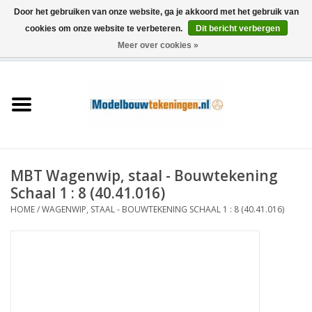
Door het gebruiken van onze website, ga je akkoord met het gebruik van
cookies om onze website te verbeteren.
Dit bericht verbergen
Meer over cookies »
0 Artikelen - €0,00
Home
Schepen
Treinen
MBT Wagenwip, staal - Bouwtekening
Houtbouw
Schaal 1 : 8 (40.41.016)
HOME
/
WAGENWIP, STAAL - BOUWTEKENING SCHAAL 1 : 8 (40.41.016)
Scenery
Machines
Documentatie