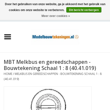
Door het gebruiken van onze website, ga je akkoord met het gebruik van
cookies om onze website te verbeteren.
Dit bericht verbergen
Meer over cookies »
0 Artikelen - €0,00
Home
Schepen
Treinen
MBT Melkbus en gereedschappen -
Houtbouw
Bouwtekening Schaal 1 : 8 (40.41.019)
HOME
/
MELKBUS EN GEREEDSCHAPPEN - BOUWTEKENING SCHAAL 1 : 8
Scenery
(40.41.019)
Machines
Documentatie