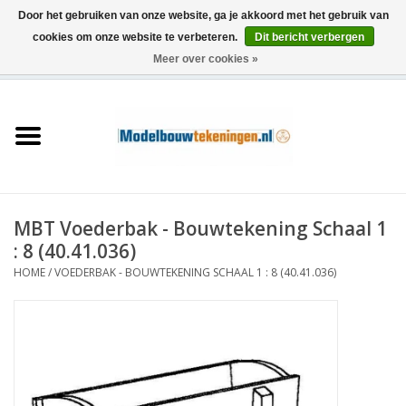
Door het gebruiken van onze website, ga je akkoord met het gebruik van
cookies om onze website te verbeteren.
Dit bericht verbergen
Meer over cookies »
0 Artikelen - €0,00
Home
Schepen
Treinen
MBT Voederbak - Bouwtekening Schaal 1
Houtbouw
: 8 (40.41.036)
HOME
/
VOEDERBAK - BOUWTEKENING SCHAAL 1 : 8 (40.41.036)
Scenery
Machines
Documentatie