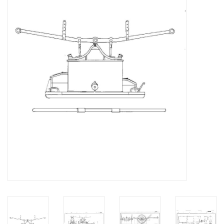
Tijdschriften
Nieuwe tekeningen
NIEUWE TIJDSCHRIFTEN
ABONNEMENT DE
MODELBOUWER
Bouwbeschrijvingen