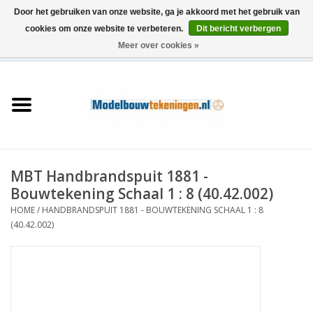
Door het gebruiken van onze website, ga je akkoord met het gebruik van
cookies om onze website te verbeteren.
Dit bericht verbergen
Meer over cookies »
0 Artikelen - €0,00
Home
Schepen
Treinen
MBT Handbrandspuit 1881 -
Houtbouw
Bouwtekening Schaal 1 : 8 (40.42.002)
HOME
/
HANDBRANDSPUIT 1881 - BOUWTEKENING SCHAAL 1 : 8
Scenery
(40.42.002)
Machines
Documentatie