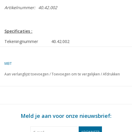
Artikelnummer:
40.42.002
Specificaties :
Tekeningnummer
40.42.002
Auteur
H. Esveldt
MBT
Omschrijving
handbrandspuit 1881
Aan verlanglijst toevoegen
/
Toevoegen om te vergelijken
/
Afdrukken
Kwaliteit
C
Moeilijkheidsgraad
Schaal
1 : 8
Aantal bladen A00
0
Meld je aan voor onze nieuwsbrief:
Aantal bladen A0
0
Aantal bladen A1
1