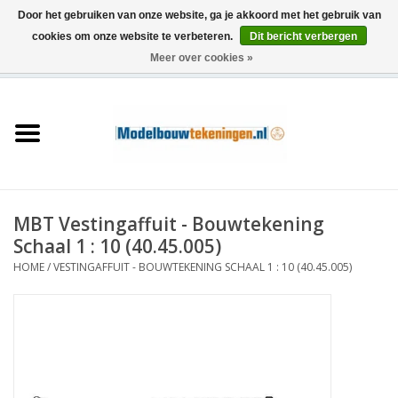
Door het gebruiken van onze website, ga je akkoord met het gebruik van
cookies om onze website te verbeteren.
Dit bericht verbergen
Meer over cookies »
0 Artikelen - €0,00
Home
Schepen
Treinen
MBT Vestingaffuit - Bouwtekening
Houtbouw
Schaal 1 : 10 (40.45.005)
HOME
/
VESTINGAFFUIT - BOUWTEKENING SCHAAL 1 : 10 (40.45.005)
Scenery
Machines
Documentatie