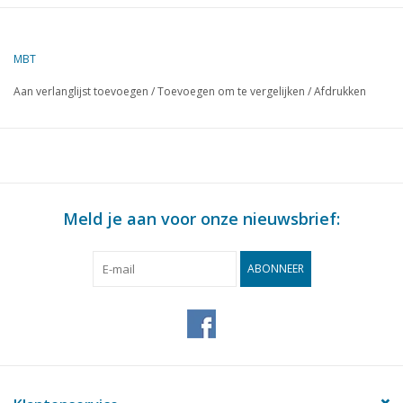
Omschrijving
veldaffuit voor mitrailleur
m90
MBT
Kwaliteit
Aan verlanglijst toevoegen
/
Toevoegen om te vergelijken
/
Afdrukken
Moeilijkheidsgraad
Schaal
Aantal bladen A00
0
Aantal bladen A0
0
Meld je aan voor onze nieuwsbrief:
Aantal bladen A1
0
Aantal bladen A2
0
ABONNEER
Aantal bladen A3
1
Aantal bladen A4
0
Totaal aantal bladen
1
tekening