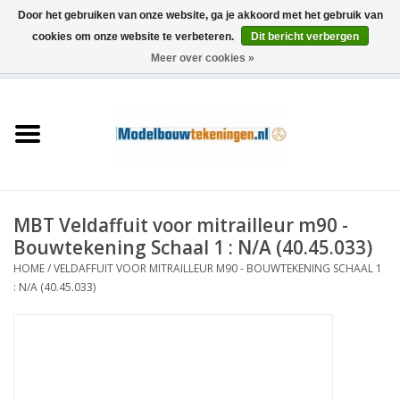
Door het gebruiken van onze website, ga je akkoord met het gebruik van
cookies om onze website te verbeteren.
Dit bericht verbergen
Meer over cookies »
0 Artikelen - €0,00
Home
Schepen
Treinen
MBT Veldaffuit voor mitrailleur m90 -
Houtbouw
Bouwtekening Schaal 1 : N/A (40.45.033)
HOME
/
VELDAFFUIT VOOR MITRAILLEUR M90 - BOUWTEKENING SCHAAL 1
Scenery
: N/A (40.45.033)
Machines
Documentatie