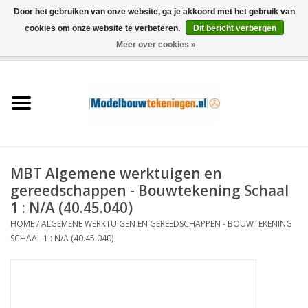
Door het gebruiken van onze website, ga je akkoord met het gebruik van
cookies om onze website te verbeteren.
Dit bericht verbergen
Meer over cookies »
0 Artikelen - €0,00
Home
Schepen
Treinen
MBT Algemene werktuigen en
Houtbouw
gereedschappen - Bouwtekening Schaal
1 : N/A (40.45.040)
Scenery
HOME
/
ALGEMENE WERKTUIGEN EN GEREEDSCHAPPEN - BOUWTEKENING
SCHAAL 1 : N/A (40.45.040)
Machines
Documentatie