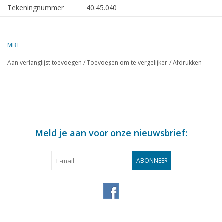
Tekeningnummer
40.45.040
Omschrijving
algemene werktuigen en
gereedschappen
MBT
Kwaliteit
Aan verlanglijst toevoegen
/
Toevoegen om te vergelijken
/
Afdrukken
Moeilijkheidsgraad
Schaal
Aantal bladen A00
0
Aantal bladen A0
0
Meld je aan voor onze nieuwsbrief:
Aantal bladen A1
0
Aantal bladen A2
0
ABONNEER
Aantal bladen A3
2
Aantal bladen A4
0
Totaal aantal bladen
2