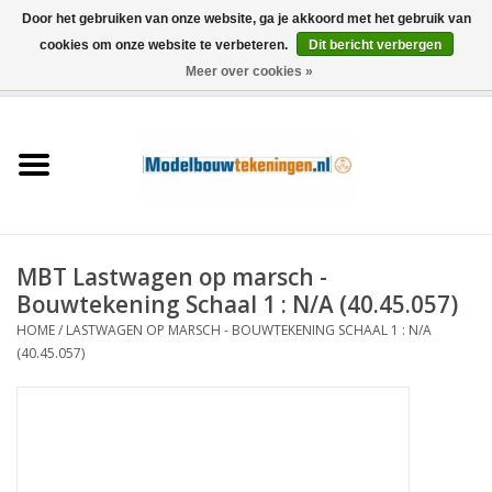
Door het gebruiken van onze website, ga je akkoord met het gebruik van
cookies om onze website te verbeteren.
Dit bericht verbergen
Meer over cookies »
0 Artikelen - €0,00
Home
Schepen
Treinen
MBT Lastwagen op marsch -
Houtbouw
Bouwtekening Schaal 1 : N/A (40.45.057)
HOME
/
LASTWAGEN OP MARSCH - BOUWTEKENING SCHAAL 1 : N/A
Scenery
(40.45.057)
Machines
Documentatie