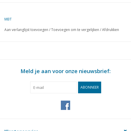
Omschrijving
lastwagen op
marsch
MBT
Kwaliteit
Aan verlanglijst toevoegen
/
Toevoegen om te vergelijken
/
Afdrukken
Moeilijkheidsgraad
Schaal
Aantal bladen A00
0
Aantal bladen A0
0
Meld je aan voor onze nieuwsbrief:
Aantal bladen A1
0
Aantal bladen A2
0
ABONNEER
Aantal bladen A3
1
Aantal bladen A4
0
Totaal aantal bladen
1
tekening